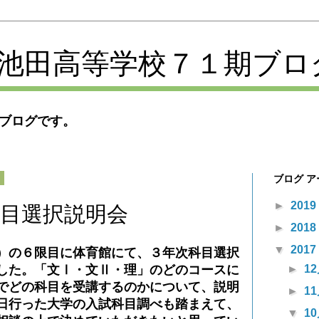
池田高等学校７１期ブロ
ブログです。
ブログ 
日
►
2019
目選択説明会
►
2018
▼
2017
の６限目に体育館にて、３年次科目選択
►
1
した。「文Ⅰ・文Ⅱ・理」のどのコースに
でどの科目を受講するのかについて、説明
►
1
日行った大学の入試科目調べも踏まえて、
▼
1