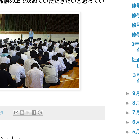
相談の上で決めていただきたいと思ってい
修
修
修
修
3
社
３
►
9
►
8
04
►
7
►
6
►
5