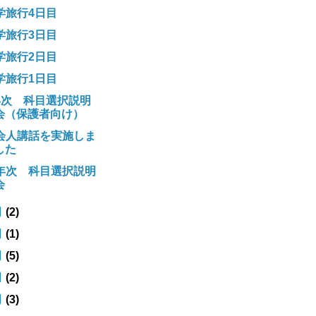
学旅行4日目
学旅行3日目
学旅行2日目
学旅行1日目
年次 科目選択説明
会（保護者向け）
会人講話を実施しま
した
年次 科目選択説明
会
月
(2)
月
(1)
月
(5)
月
(2)
月
(3)