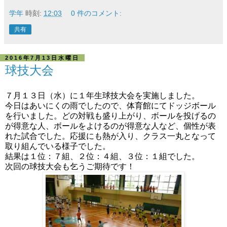
学年
時刻:
12:03
0 件のコメント:
共有
2016年7月13日水曜日
球技大会
７月１３日（水）に１年生球技大会を実施しました。
今日はあいにくの雨でしたので、体育館にてドッジボール
を行いました。どの対戦も盛り上がり、ボールを投げるの
が得意な人、ボールをよけるのが得意な人など、個性が表
れた試合でした。応援にも熱が入り、クラス一丸となって
取り組んでいる様子でした。
結果は１位：７組、２位：４組、３位：１組でした。
次回の球技大会も乞うご期待です！