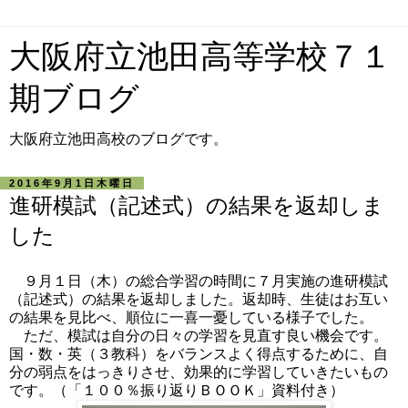
大阪府立池田高等学校７１
期ブログ
大阪府立池田高校のブログです。
2016年9月1日木曜日
進研模試（記述式）の結果を返却しま
した
９月１日（木）の総合学習の時間に７月実施の進研模試
（記述式）の結果を返却しました。返却時、生徒はお互い
の結果を見比べ、順位に一喜一憂している様子でした。
ただ、模試は自分の日々の学習を見直す良い機会です。
国・数・英（３教科）をバランスよく得点するために、自
分の弱点をはっきりさせ、効果的に学習していきたいもの
です。（「１００％振り返りＢＯＯＫ」資料付き）